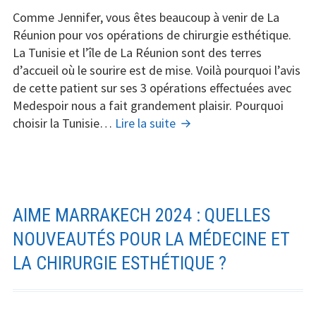
Comme Jennifer, vous êtes beaucoup à venir de La
Réunion pour vos opérations de chirurgie esthétique.
La Tunisie et l’île de La Réunion sont des terres
d’accueil où le sourire est de mise. Voilà pourquoi l’avis
de cette patient sur ses 3 opérations effectuées avec
Medespoir nous a fait grandement plaisir. Pourquoi
Tunisie
choisir la Tunisie…
Lire la suite
:
La
destination
de
choix
AIME MARRAKECH 2024 : QUELLES
pour
NOUVEAUTÉS POUR LA MÉDECINE ET
la
LA CHIRURGIE ESTHÉTIQUE ?
chirurgie
esthétique
des