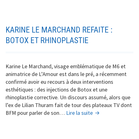
moder
pour
chang
la
KARINE LE MARCHAND REFAITE :
couleu
BOTOX ET RHINOPLASTIE
de
vos
yeux
Karine Le Marchand, visage emblématique de M6 et
en
animatrice de L’Amour est dans le pré, a récemment
2025
confirmé avoir eu recours à deux interventions
esthétiques : des injections de Botox et une
rhinoplastie corrective. Un discours assumé, alors que
l’ex de Lilian Thuram fait de tour des plateaux TV dont
Karine
BFM pour parler de son…
Lire la suite
Le
Marchand
refaite