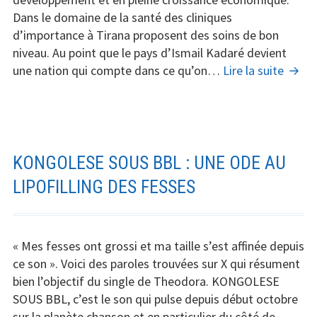
chirurgie
Dans le domaine de la santé des cliniques
esthétique
d’importance à Tirana proposent des soins de bon
?
niveau. Au point que le pays d’Ismail Kadaré devient
Chiru
une nation qui compte dans ce qu’on…
Lire la suite
esthé
en
Alban
KONGOLESE SOUS BBL : UNE ODE AU
LIPOFILLING DES FESSES
« Mes fesses ont grossi et ma taille s’est affinée depuis
ce son ». Voici des paroles trouvées sur X qui résument
bien l’objectif du single de Theodora. KONGOLESE
SOUS BBL, c’est le son qui pulse depuis début octobre
sur la planète chanson et en particulier du côté de