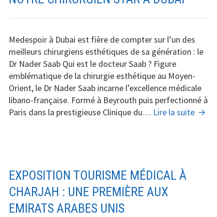
remodelage
corporel
:
Medespoir à Dubai est fière de compter sur l’un des
BBL,
meilleurs chirurgiens esthétiques de sa génération : le
Liposuccion
Dr Nader Saab Qui est le docteur Saab ? Figure
et
emblématique de la chirurgie esthétique au Moyen-
Barbie
Orient, le Dr Nader Saab incarne l’excellence médicale
Makeover
libano-française. Formé à Beyrouth puis perfectionné à
Notr
Paris dans la prestigieuse Clinique du…
Lire la suite
chiru
star
à
Dubaï
EXPOSITION TOURISME MÉDICAL À
CHARJAH : UNE PREMIÈRE AUX
EMIRATS ARABES UNIS