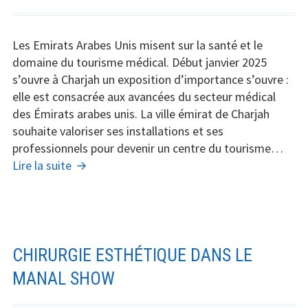
Les Emirats Arabes Unis misent sur la santé et le
domaine du tourisme médical. Début janvier 2025
s’ouvre à Charjah un exposition d’importance s’ouvre :
elle est consacrée aux avancées du secteur médical
des Émirats arabes unis. La ville émirat de Charjah
souhaite valoriser ses installations et ses
professionnels pour devenir un centre du tourisme…
Exposition
Lire la suite
tourisme
médical
à
Charjah
:
CHIRURGIE ESTHÉTIQUE DANS LE
Une
MANAL SHOW
première
aux