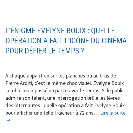
des
meilleurs
chirurgiens
esthétiques
L’ÉNIGME EVELYNE BOUIX : QUELLE
en
OPÉRATION A FAIT L’ICÔNE DU CINÉMA
Tunisie
POUR DÉFIER LE TEMPS ?
en
2026
À chaque apparition sur les planches ou au bras de
Pierre Arditi, c’est le même choc visuel. Evelyne Bouix
semble avoir passé un pacte avec le temps. Si le public
admire son talent, une interrogation brûle les lèvres
des internautes : quelle opération a fait Evelyne Bouix
L’é
pour afficher une telle fraîcheur à 72 ans…
Lire la suite
Eve
Bou