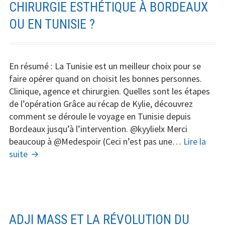
Québec
CHIRURGIE ESTHÉTIQUE À BORDEAUX
explose :
OU EN TUNISIE ?
attentes,
prix,
alternatives
En résumé : La Tunisie est un meilleur choix pour se
(Tunisie)
faire opérer quand on choisit les bonnes personnes.
Clinique, agence et chirurgien. Quelles sont les étapes
de l’opération Grâce au récap de Kylie, découvrez
comment se déroule le voyage en Tunisie depuis
Bordeaux jusqu’à l’intervention. @kyylielx Merci
beaucoup à @Medespoir (Ceci n’est pas une…
Lire la
Chirurgie
suite
esthétique
à
Bordeaux
ou
en
ADJI MASS ET LA RÉVOLUTION DU