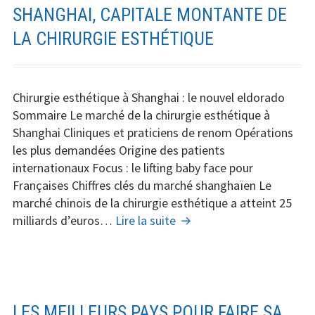
SHANGHAI, CAPITALE MONTANTE DE
LA CHIRURGIE ESTHÉTIQUE
Chirurgie esthétique à Shanghai : le nouvel eldorado
Sommaire Le marché de la chirurgie esthétique à
Shanghai Cliniques et praticiens de renom Opérations
les plus demandées Origine des patients
internationaux Focus : le lifting baby face pour
Françaises Chiffres clés du marché shanghaïen Le
marché chinois de la chirurgie esthétique a atteint 25
Shanghai,
milliards d’euros…
Lire la suite
capitale
montante
de
la
chirurgie
LES MEILLEURS PAYS POUR FAIRE SA