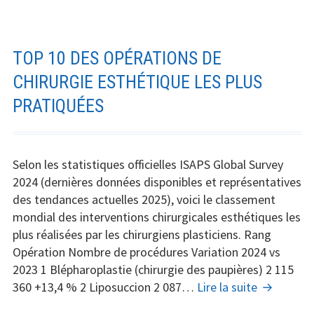
تستحقه
بعد
الرياضة
والرجيم:
TOP 10 DES OPÉRATIONS DE
حلول
CHIRURGIE ESTHÉTIQUE LES PLUS
جراحية
PRATIQUÉES
دقيقة
للرجل
التونسي
Selon les statistiques officielles ISAPS Global Survey
2024 (dernières données disponibles et représentatives
des tendances actuelles 2025), voici le classement
mondial des interventions chirurgicales esthétiques les
plus réalisées par les chirurgiens plasticiens. Rang
Opération Nombre de procédures Variation 2024 vs
2023 1 Blépharoplastie (chirurgie des paupières) 2 115
Top
360 +13,4 % 2 Liposuccion 2 087…
Lire la suite
10