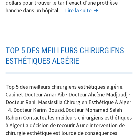
dollars pour trouver le tarif exact d’une prothèse
Prothèse
hanche dans un hôpital…
Lire la suite
hanche
:
Prix
pour
remplacer
TOP 5 DES MEILLEURS CHIRURGIENS
sa
ESTHÉTIQUES ALGÉRIE
hanche
aux
USA,
Top 5 des meilleurs chirurgiens esthétiques algérie.
en
Cabinet Docteur Amar Aib · Docteur Ahcène Madjoudj ·
Turquie,
Docteur Rahil Massissilia Chirurgien Esthétique À Alger
en
· 4. Docteur Karim Bouzid.Docteur Mohamed Salah
Espagne
Rahem Contactez les meilleurs chirurgiens esthétiques
à Alger La décision de recourir à une intervention de
chirurgie esthétique est lourde de conséquences.