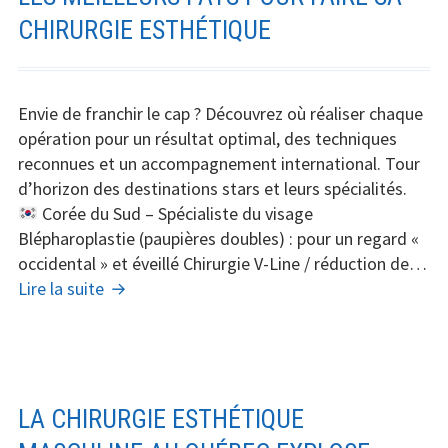
esthétique
CHIRURGIE ESTHÉTIQUE
Envie de franchir le cap ? Découvrez où réaliser chaque
opération pour un résultat optimal, des techniques
reconnues et un accompagnement international. Tour
d’horizon des destinations stars et leurs spécialités.
Corée du Sud – Spécialiste du visage
Blépharoplastie (paupières doubles) : pour un regard «
occidental » et éveillé Chirurgie V-Line / réduction de…
Les
Lire la suite
meilleurs
pays
pour
faire
sa
LA CHIRURGIE ESTHÉTIQUE
chirurgie