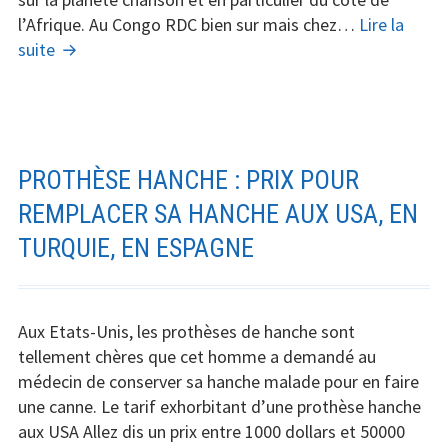
l’Afrique. Au Congo RDC bien sur mais chez…
Lire la
Kongolese
suite
sous
BBL
:
une
ode
PROTHÈSE HANCHE : PRIX POUR
au
REMPLACER SA HANCHE AUX USA, EN
lipofilling
TURQUIE, EN ESPAGNE
des
fesses
Aux Etats-Unis, les prothèses de hanche sont
tellement chères que cet homme a demandé au
médecin de conserver sa hanche malade pour en faire
une canne. Le tarif exhorbitant d’une prothèse hanche
aux USA Allez dis un prix entre 1000 dollars et 50000