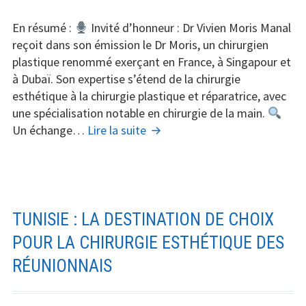
Emirats
En résumé :
Invité d’honneur : Dr Vivien Moris Manal
Arabes
reçoit dans son émission le Dr Moris, un chirurgien
Unis
plastique renommé exerçant en France, à Singapour et
à Dubaï. Son expertise s’étend de la chirurgie
esthétique à la chirurgie plastique et réparatrice, avec
une spécialisation notable en chirurgie de la main.
Chirurgie
Un échange…
Lire la suite
esthétique
dans
le
Manal
Show
TUNISIE : LA DESTINATION DE CHOIX
POUR LA CHIRURGIE ESTHÉTIQUE DES
RÉUNIONNAIS