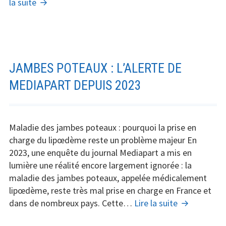
Augmentation
la suite
des
fesses
par
acide
hyaluronique
JAMBES POTEAUX : L’ALERTE DE
:
MEDIAPART DEPUIS 2023
une
technique
non
Maladie des jambes poteaux : pourquoi la prise en
adaptée
charge du lipœdème reste un problème majeur En
selon
2023, une enquête du journal Mediapart a mis en
les
lumière une réalité encore largement ignorée : la
experts,
maladie des jambes poteaux, appelée médicalement
alerte
lipœdème, reste très mal prise en charge en France et
médicale
Jambes
dans de nombreux pays. Cette…
Lire la suite
poteaux