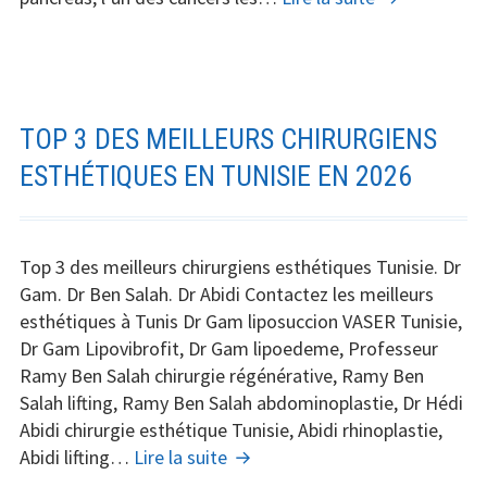
avancée
scientifique
majeure
dans
le
TOP 3 DES MEILLEURS CHIRURGIENS
traitement
ESTHÉTIQUES EN TUNISIE EN 2026
du
cancer
du
Top 3 des meilleurs chirurgiens esthétiques Tunisie. Dr
pancréas
Gam. Dr Ben Salah. Dr Abidi Contactez les meilleurs
esthétiques à Tunis Dr Gam liposuccion VASER Tunisie,
Dr Gam Lipovibrofit, Dr Gam lipoedeme, Professeur
Ramy Ben Salah chirurgie régénérative, Ramy Ben
Salah lifting, Ramy Ben Salah abdominoplastie, Dr Hédi
Abidi chirurgie esthétique Tunisie, Abidi rhinoplastie,
Top
Abidi lifting…
Lire la suite
3