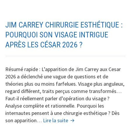
:
L’alerte
de
Mediapart
JIM CARREY CHIRURGIE ESTHÉTIQUE :
depuis
POURQUOI SON VISAGE INTRIGUE
2023
APRÈS LES CÉSAR 2026 ?
Résumé rapide : L’apparition de Jim Carrey aux Cesar
2026 a déclenché une vague de questions et de
théories plus ou moins farfelues. Visage plus anguleux,
regard différent, traits perçus comme transformés…
Faut-il réellement parler d’opération du visage ?
Analyse complète et rationnelle. Pourquoi les
internautes pensent à une chirurgie esthétique ? Dès
Jim
son apparition…
Lire la suite
Carrey