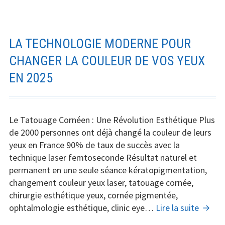
:
Que
opé
a
LA TECHNOLOGIE MODERNE POUR
fai
CHANGER LA COULEUR DE VOS YEUX
l’i
EN 2025
du
ci
pou
déf
Le Tatouage Cornéen : Une Révolution Esthétique Plus
le
de 2000 personnes ont déjà changé la couleur de leurs
te
yeux en France 90% de taux de succès avec la
?
technique laser femtoseconde Résultat naturel et
permanent en une seule séance kératopigmentation,
changement couleur yeux laser, tatouage cornée,
chirurgie esthétique yeux, cornée pigmentée,
La
ophtalmologie esthétique, clinic eye…
Lire la suite
techno