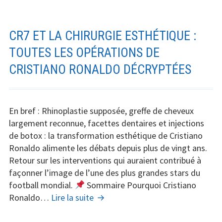
connaissent
Cuba
pour
CR7 ET LA CHIRURGIE ESTHÉTIQUE :
les
TOUTES LES OPÉRATIONS DE
soins
CRISTIANO RONALDO DÉCRYPTÉES
médicaux
mais
choisissent
la
En bref : Rhinoplastie supposée, greffe de cheveux
Tunisie
largement reconnue, facettes dentaires et injections
pour
de botox : la transformation esthétique de Cristiano
la
Ronaldo alimente les débats depuis plus de vingt ans.
chirurgie
Retour sur les interventions qui auraient contribué à
esthétique
façonner l’image de l’une des plus grandes stars du
?
football mondial.
Sommaire Pourquoi Cristiano
CR7
Ronaldo…
Lire la suite
et
la