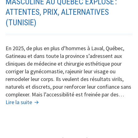
MASCULINE AU QUÉBEC EXPLOSE :
esthétique
ATTENTES, PRIX, ALTERNATIVES
(TUNISIE)
En 2025, de plus en plus d’hommes à Laval, Québec,
Gatineau et dans toute la province s’adressent aux
cliniques de médecine et chirurgie esthétique pour
corriger la gynécomastie, rajeunir leur visage ou
remodeler leur corps. Ils veulent des résultats virils,
naturels et discrets, pour renforcer leur confiance sans
complexer. Mais l’accessibilité est freinée par des…
La
Lire la suite
chirurgie
esthétique
masculine
au