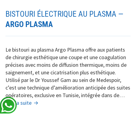
:
Botox
BISTOURI ÉLECTRIQUE AU PLASMA —
et
ARGO PLASMA
rhinoplastie
Le bistouri au plasma Argo Plasma offre aux patients
de chirurgie esthétique une coupe et une coagulation
précises avec moins de diffusion thermique, moins de
saignement, et une cicatrisation plus esthétique.
Utilisé par le Dr Youssef Gam au sein de Medespoir,
c’est une technique d’amélioration anticipée des suites
opératoires, exclusive en Tunisie, intégrée dans de…
Bistouri
Lire la suite
électrique
au
Plasma
—