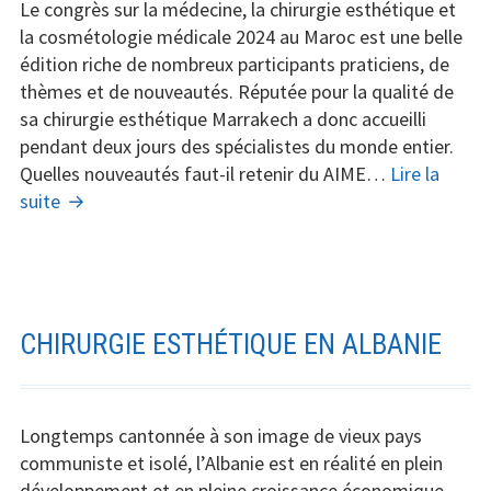
Réunionnais
Le congrès sur la médecine, la chirurgie esthétique et
la cosmétologie médicale 2024 au Maroc est une belle
édition riche de nombreux participants praticiens, de
thèmes et de nouveautés. Réputée pour la qualité de
sa chirurgie esthétique Marrakech a donc accueilli
pendant deux jours des spécialistes du monde entier.
Quelles nouveautés faut-il retenir du AIME…
Lire la
AIME
suite
Marrakech
2024
:
Quelles
nouveautés
CHIRURGIE ESTHÉTIQUE EN ALBANIE
pour
la
médecine
Longtemps cantonnée à son image de vieux pays
et
communiste et isolé, l’Albanie est en réalité en plein
la
développement et en pleine croissance économique.