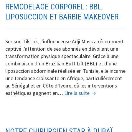
Tunisie
REMODELAGE CORPOREL : BBL,
?
LIPOSUCCION ET BARBIE MAKEOVER
Sur son TikTok, l’influenceuse Adji Mass a récemment
captivé l’attention de ses abonnés en dévoilant une
transformation physique spectaculaire. Grâce à une
combinaison d’un Brazilian Butt Lift (BBL) et d’une
liposuccion abdominale réalisée en Tunisie, elle incarne
une tendance croissante en Afrique, particulièrement
au Sénégal et en Côte d’Ivoire, où les interventions
Adji
esthétiques gagnent en…
Lire la suite
Mass
et
la
Révolution
du
NOTRE CHIRURGIEN STAR À DUBAÏ