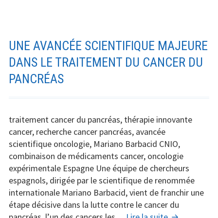
chirurgie
esthétique
:
pourquoi
UNE AVANCÉE SCIENTIFIQUE MAJEURE
son
DANS LE TRAITEMENT DU CANCER DU
visage
PANCRÉAS
intrigue
après
les
César
traitement cancer du pancréas, thérapie innovante
2026
cancer, recherche cancer pancréas, avancée
?
scientifique oncologie, Mariano Barbacid CNIO,
combinaison de médicaments cancer, oncologie
expérimentale Espagne Une équipe de chercheurs
espagnols, dirigée par le scientifique de renommée
internationale Mariano Barbacid, vient de franchir une
étape décisive dans la lutte contre le cancer du
Une
pancréas, l’un des cancers les…
Lire la suite