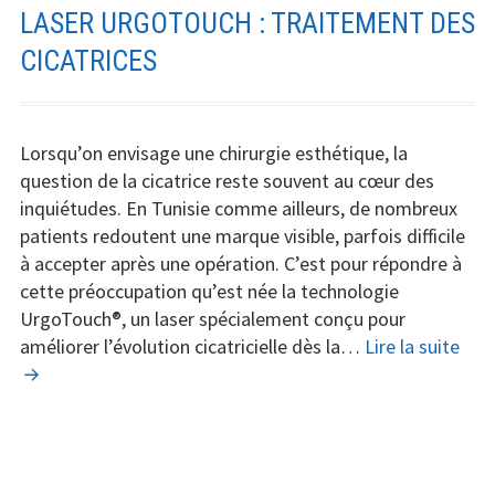
Argo
LASER URGOTOUCH : TRAITEMENT DES
Plasma
CICATRICES
Lorsqu’on envisage une chirurgie esthétique, la
question de la cicatrice reste souvent au cœur des
inquiétudes. En Tunisie comme ailleurs, de nombreux
patients redoutent une marque visible, parfois difficile
à accepter après une opération. C’est pour répondre à
cette préoccupation qu’est née la technologie
UrgoTouch®, un laser spécialement conçu pour
Lase
améliorer l’évolution cicatricielle dès la…
Lire la suite
Urg
:
Tra
des
cica