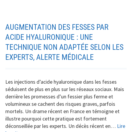
des
opération
de
chirurgie
AUGMENTATION DES FESSES PAR
esthétiqu
ACIDE HYALURONIQUE : UNE
les
TECHNIQUE NON ADAPTÉE SELON LES
plus
pratiquée
EXPERTS, ALERTE MÉDICALE
Les injections d’acide hyaluronique dans les fesses
séduisent de plus en plus sur les réseaux sociaux. Mais
derrière les promesses d’un fessier plus ferme et
volumineux se cachent des risques graves, parfois
mortels. Un drame récent en France en témoigne et
illustre pourquoi cette pratique est fortement
déconseillée par les experts. Un décès récent en…
Lire