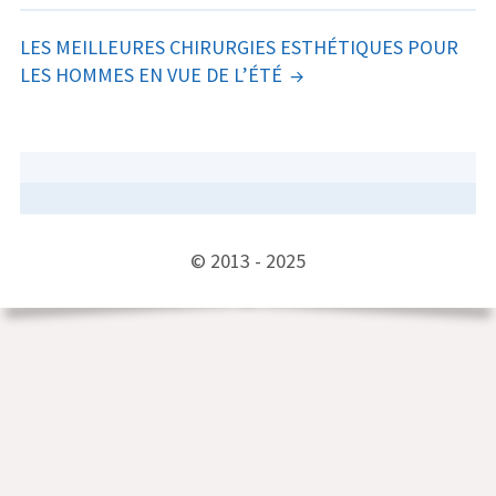
LES MEILLEURES CHIRURGIES ESTHÉTIQUES POUR
LES HOMMES EN VUE DE L’ÉTÉ
COLONNE
LATÉRALE
SUBSIDIAIRE
CONTENU
© 2013 - 2025
DU
PIED
DE
PAGE