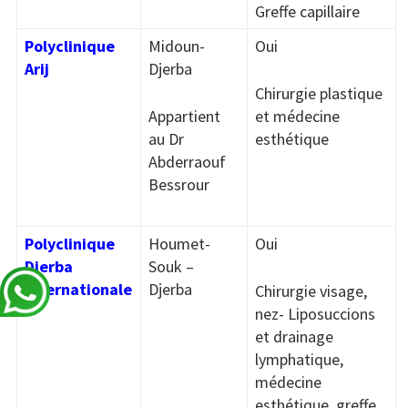
Greffe capillaire
Polyclinique
Midoun-
Oui
Arij
Djerba
Chirurgie plastique
Appartient
et médecine
au Dr
esthétique
Abderraouf
Bessrour
Polyclinique
Houmet-
Oui
Djerba
Souk –
Internationale
Djerba
Chirurgie visage,
nez- Liposuccions
et drainage
lymphatique,
médecine
esthétique, greffe