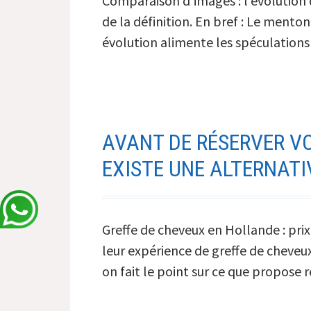
Comparaison d’images : l’évolution 
la
de la définition. En bref : Le menton
barbe
évolution alimente les spéculation
particip
à
la
masculin
du
AVANT DE RÉSERVER VO
visage
EXISTE UNE ALTERNATI
Greffe de cheveux en Hollande : pri
leur expérience de greffe de cheveux
on fait le point sur ce que propos