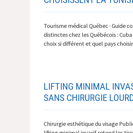
guide
complet
Tourisme médical Québec · Guide comp
distinctes chez les Québécois : Cuba
choix si différent et quel pays choi
LIFTING MINIMAL INVA
SANS CHIRURGIE LOUR
Chirurgie esthétique du visage Publié
lifting minimal invasif retend les ti