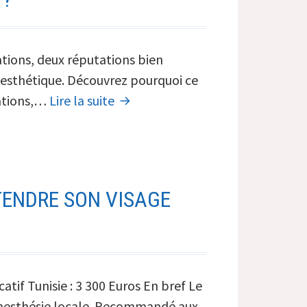
plus
économique
ations, deux réputations bien
ie esthétique. Découvrez pourquoi ce
Pourquoi
nations,…
Lire la suite
les
Québécois
connaissent
Cuba
TENDRE SON VISAGE
pour
les
soins
médicaux
mais
atif Tunisie : 3 300 Euros En bref Le
choisissent
us anesthésie locale. Recommandé aux