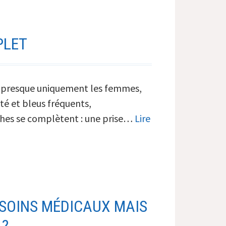
réserver
votre
greffe
PLET
de
cheveux
en
che presque uniquement les femmes,
Hollande,
té et bleus fréquents,
lisez
ches se complètent : une prise…
Lire
ceci
:
il
existe
une
alternative
 SOINS MÉDICAUX MAIS
bien
 ?