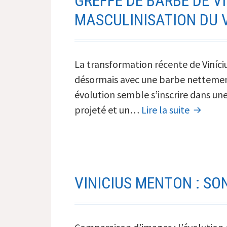
GREFFE DE BARBE DE VI
MASCULINISATION DU 
La transformation récente de Viníciu
désormais avec une barbe nettement 
évolution semble s’inscrire dans un
Greffe
projeté et un…
Lire la suite
de
barbe
de
Vinicius
VINICIUS MENTON : S
Jr
:
quand