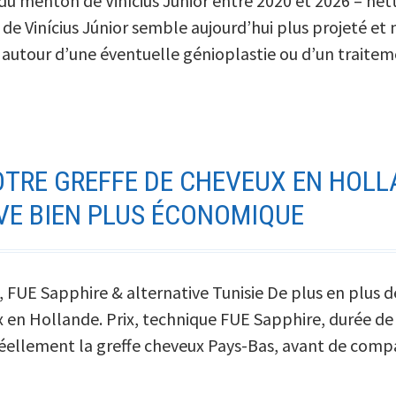
du menton de Vinícius Júnior entre 2020 et 2026 – nett
 de Vinícius Júnior semble aujourd’hui plus projeté et 
s autour d’une éventuelle génioplastie ou d’un trai
e
isation
TRE GREFFE DE CHEVEUX EN HOLLAND
VE BIEN PLUS ÉCONOMIQUE
x, FUE Sapphire & alternative Tunisie De plus en plus 
 en Hollande. Prix, technique FUE Sapphire, durée de l
e réellement la greffe cheveux Pays-Bas, avant de co