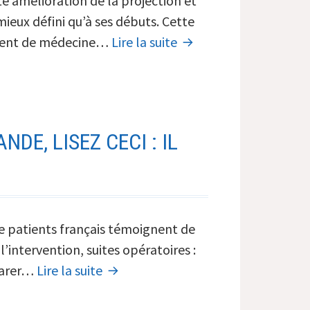
e amélioration de la projection et
mieux défini qu’à ses débuts. Cette
Vinicius
tement de médecine…
Lire la suite
menton
:
Son
étonnante
E, LISEZ CECI : IL
transformation
de patients français témoignent de
’intervention, suites opératoires :
Avant
mparer…
Lire la suite
de