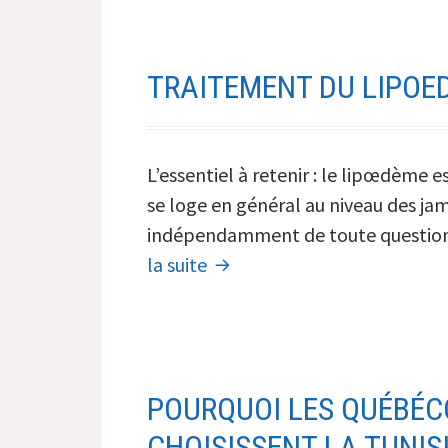
TRAITEMENT DU LIPOED
L’essentiel à retenir : le lipœdème
se loge en général au niveau des jam
indépendamment de toute question d
Traitement
la suite
du
lipoedème
à
Marseille
POURQUOI LES QUÉBÉC
:
CHOISISSENT LA TUNIS
Le