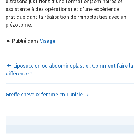
ultrasons justifient d’une formation(séminaires et
assistante à des opérations) et d’une expérience
pratique dans la réalisation de rhinoplasties avec un
piézotome.
Publié dans
Visage
NAVIGATION
Liposuccion ou abdominoplastie : Comment faire la
différence ?
DES
ARTICLES
Greffe cheveux femme en Tunisie
COLONNE
LATÉRALE