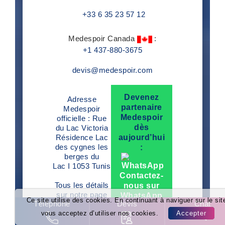
+33 6 35 23 57 12
Medespoir Canada
:
+1 437-880-3675
devis@medespoir.com
Devenez
Adresse
partenaire
Medespoir
Medespoir
officielle : Rue
dès
du Lac Victoria
Résidence Lac
aujourd’hui
des cygnes les
:
berges du
Lac I 1053 Tunis
Contactez-
Tous les détails
nous sur
sur notre page
WhatsApp
Ce site utilise des cookies. En continuant à naviguer sur le sit
Téléphone
Devis
Chat
Contact
!
vous acceptez d’utiliser nos cookies.
Accepter