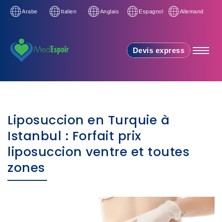
Arabe
Italien
Anglais
Espagnol
Allemand
Devis express
Liposuccion en Turquie à
Istanbul : Forfait prix
liposuccion ventre et toutes
zones