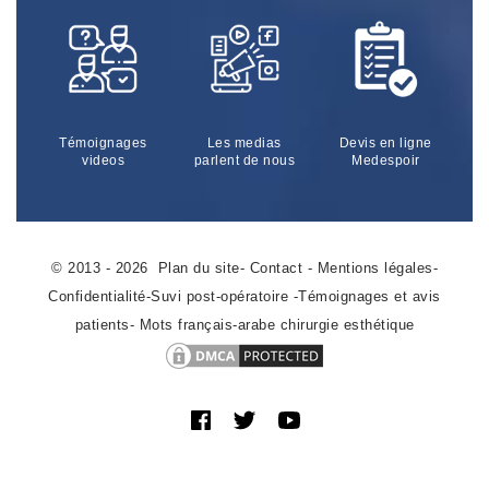
Témoignages
Les medias
Devis en ligne
videos
parlent de nous
Medespoir
© 2013 - 2026
Plan du site
-
Contact
-
Mentions légales
-
Confidentialité
-
Suvi post-opératoire
-
Témoignages et avis
patients
-
Mots français-arabe chirurgie esthétique