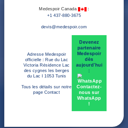
Medespoir Canada
:
+1 437-880-3675
devis@medespoir.com
Devenez
partenaire
Medespoir
Adresse Medespoir
dès
officielle : Rue du Lac
Victoria Résidence Lac
aujourd’hui
des cygnes les berges
:
du Lac I 1053 Tunis
Tous les détails sur notre
Contactez-
page
Contact
nous sur
WhatsApp
!