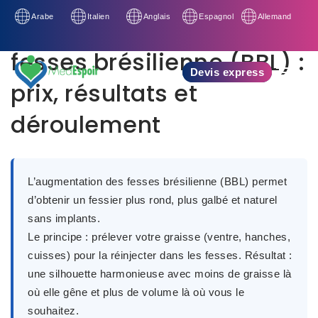
Arabe
Italien
Anglais
Espagnol
Allemand
Augmentation des
fesses brésilienne (BBL) :
Devis express
prix, résultats et
déroulement
L’augmentation des fesses brésilienne (BBL)
permet
d’obtenir un
fessier plus rond, plus galbé et naturel
sans implants.
Le principe :
prélever votre graisse (ventre, hanches,
cuisses)
pour la
réinjecter dans les fesses
. Résultat :
une silhouette harmonieuse avec moins de graisse là
où elle gêne et plus de volume là où vous le
souhaitez.