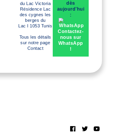
dès
du Lac Victoria
Résidence Lac
aujourd’hui
des cygnes les
:
berges du
Lac I 1053 Tunis
Contactez-
Tous les détails
nous sur
sur notre page
WhatsApp
Contact
!
Devis en ligne Medespoir