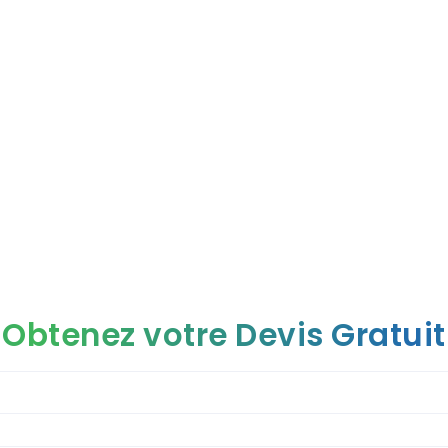
esoins
Tarifs Tunisie
Turquie
A propos
Devis
vis gratuit ou une consult
Obtenez votre Devis Gratuit