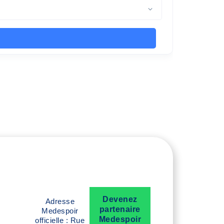
Devenez
Adresse
partenaire
Medespoir
Medespoir
officielle : Rue