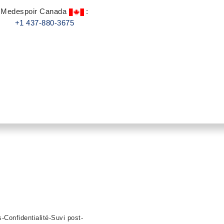
Medespoir Canada
:
+1 437-880-3675
Les medias parlent de nous
s
-
Confidentialité
-
Suvi post-