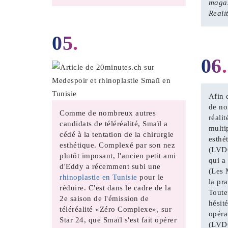
magaz
Reali
05.
06.
Afin 
de no
Comme de nombreux autres
réali
candidats de téléréalité, Smaïl a
multi
cédé à la tentation de la chirurgie
esthé
esthétique. Complexé par son nez
(LVDC
plutôt imposant, l'ancien petit ami
qui a 
d'Eddy a récemment subi une
(Les 
rhinoplastie en Tunisie
pour le
la pra
réduire. C'est dans le cadre de la
Toute
2e saison de l'émission de
hésit
téléréalité «Zéro Complexe», sur
opéra
Star 24, que Smaïl s'est fait opérer
(LVDC