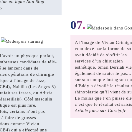
ine en ligne Non Stop
ty
07.
A l’image de Vivian Grimign
complexé par la forme de so
avait décidé de s’offrir les
d’avoir un physique parfait,
services d’un chirurgien
mbreuses candidates de télé-
esthétique, Smail Berriah vie
té se lancent dans de
également de sauter le pas…
ples opérations de chirurgie
sur son compte Instagram qu
tique à l’image de Jazz,
d’Eddy a dévoilé le résultat 
B4), Nabilla (Les Anges 5)
rhinoplastie qu’il vient de su
refait ses fesses, ou Adixia
Le moins que l’on puisse dir
Marseillais). Côté masculin,
c’est que le résultat est saisi
tique est plus rare.
Article paru sur Gossip.fr
fois, certains n’ont pas
é à faire de grosses
tions comme Vivian
B4) qui a effectué une