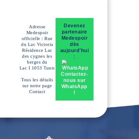
Devenez
Adresse
partenaire
Medespoir
Medespoir
officielle : Rue
dès
du Lac Victoria
Résidence Lac
aujourd’hui
des cygnes les
:
berges du
Lac I 1053 Tunis
Contactez-
Tous les détails
nous sur
sur notre page
WhatsApp
Contact
!