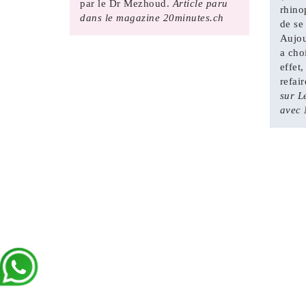
par le Dr Mezhoud.
Article paru
rhino
dans le magazine 20minutes.ch
de se 
Aujou
a cho
effet
refai
sur L
avec 