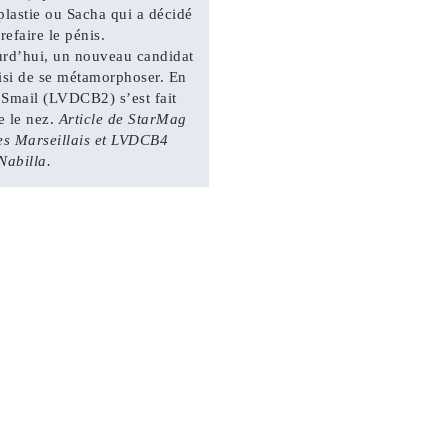
plastie ou Sacha qui a décidé
refaire le pénis.
rd’hui, un nouveau candidat
isi de se métamorphoser. En
, Smail (LVDCB2) s’est fait
re le nez.
Article de StarMag
es Marseillais et LVDCB4
Nabilla.