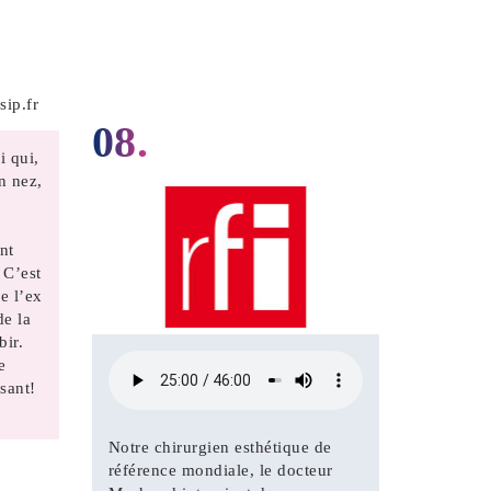
08.
i qui,
n nez,
nt
 C’est
e l’ex
de la
bir.
e
ssant!
Notre chirurgien esthétique de
référence mondiale, le docteur