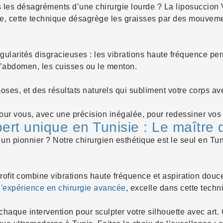
s les désagréments d’une chirurgie lourde ?
La liposuccion V
se, cette technique désagrège les graisses par des mouvemen
régularités disgracieuses : les vibrations haute fréquence p
l’abdomen, les cuisses ou le menton.
es, et des résultats naturels qui subliment votre corps av
pour vous, avec une précision inégalée, pour redessiner vos
ert unique en Tunisie : Le maître d
 un pionnier ? Notre chirurgien esthétique est le seul en Tun
rofit combine vibrations haute fréquence et aspiration douc
d'expérience en chirurgie avancée
, excelle dans cette techn
haque intervention pour sculpter votre silhouette avec art. Ce