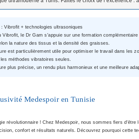
que ultramoderne à Tunis. Faites le choix de l’excellence : a
 Vibrofit + technologies ultrasoniques
u Vibrofit, le Dr Gam s’appuie sur une formation complémentaire 
lon la nature des tissus et la densité des graisses.
e est particulièrement utile pour optimiser le travail dans les 
c les méthodes vibratoires seules.
ure plus précise
, un rendu plus harmonieux et une meilleure ada
lusivité Medespoir en Tunisie
ie révolutionnaire ! Chez
Medespoir
, nous sommes fiers d’être
ion, confort et résultats naturels. Découvrez pourquoi cette tech