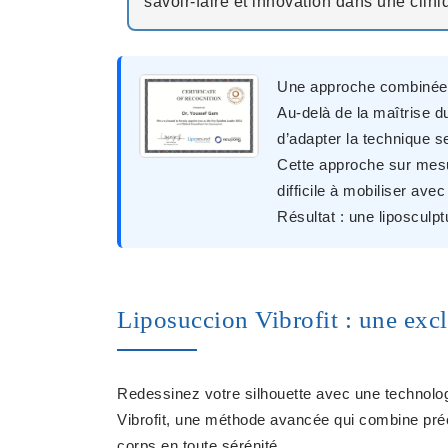
savoir-faire et innovation dans une clini
Une approche combinée :
Au-delà de la maîtrise d
d’adapter la technique se
Cette approche sur mesur
difficile à mobiliser ave
Résultat : une
liposculpt
Liposuccion Vibrofit : une exc
Redessinez votre silhouette avec une technolog
Vibrofit
, une méthode avancée qui combine précis
corps en toute sérénité.