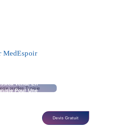
r MedEspoir
essica Venue En
unisie Pour Une
toplastie, Une
noplastie Et Une
Augmentation
Mammaire
Devis Gratuit