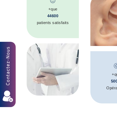
+que
44600
patients satisfaits
+q
50
Opéra