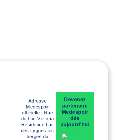
Devenez
Adresse
partenaire
Medespoir
Medespoir
officielle : Rue
dès
du Lac Victoria
Résidence Lac
aujourd’hui
des cygnes les
:
berges du