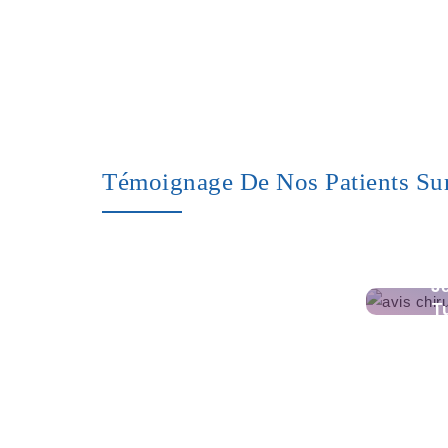
Témoignage De Nos Patients Su
J
T
O
Rhi