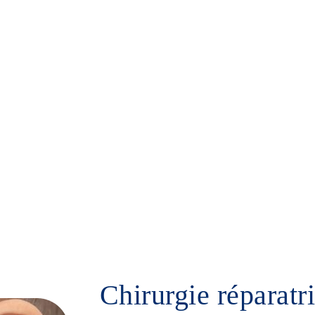
Forfaits prix Tunisie TTC
Turquie
A propos
Devis
Accueil
/
Chirurgie visage
/
Otoplastie
Chirurgie réparatri