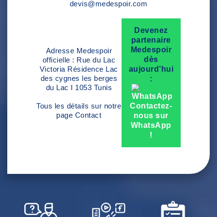
devis@medespoir.com
Devenez
partenaire
Medespoir
Adresse Medespoir
dès
officielle : Rue du Lac
Victoria Résidence Lac
aujourd’hui
des cygnes les berges
:
du Lac I 1053 Tunis
Tous les détails sur notre
Contactez-
page
Contact
nous sur
WhatsApp
!