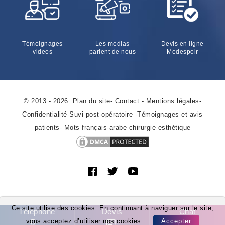
Témoignages
Les medias
Devis en ligne
videos
parlent de nous
Medespoir
© 2013 - 2026
Plan du site
-
Contact
-
Mentions légales
-
Confidentialité
-
Suvi post-opératoire
-
Témoignages et avis
patients
-
Mots français-arabe chirurgie esthétique
Ce site utilise des cookies. En continuant à naviguer sur le site,
Téléphone
Devis
Chat
vous acceptez d’utiliser nos cookies.
Accepter