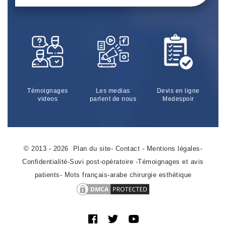
Témoignages
Les medias
Devis en ligne
videos
parlent de nous
Medespoir
© 2013 - 2026
Plan du site
-
Contact
-
Mentions légales
-
Confidentialité
-
Suvi post-opératoire
-
Témoignages et avis
patients
-
Mots français-arabe chirurgie esthétique