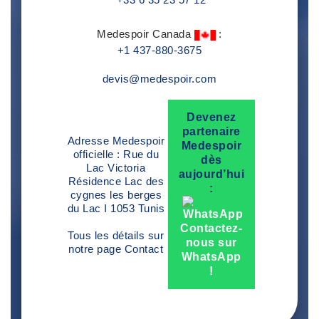
Medespoir Canada
:
+1 437-880-3675
devis@medespoir.com
Devenez
partenaire
Adresse Medespoir
Medespoir
officielle : Rue du
dès
Lac Victoria
aujourd’hui
Résidence Lac des
:
cygnes les berges
du Lac I 1053 Tunis
Contactez-
Tous les détails sur
nous sur
notre page
Contact
WhatsApp
!