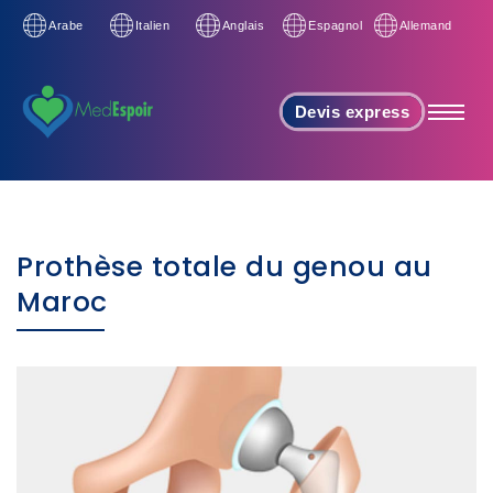
Arabe
Italien
Anglais
Espagnol
Allemand
Devis express
Prothèse totale du genou au
Maroc