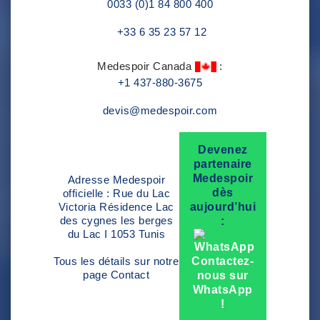
0033 (0)1 84 800 400
+33 6 35 23 57 12
Medespoir Canada
:
+1 437-880-3675
devis@medespoir.com
Devenez
partenaire
Medespoir
Adresse Medespoir
dès
officielle : Rue du Lac
Victoria Résidence Lac
aujourd’hui
des cygnes les berges
:
du Lac I 1053 Tunis
Tous les détails sur notre
Contactez-
page
Contact
nous sur
WhatsApp
!