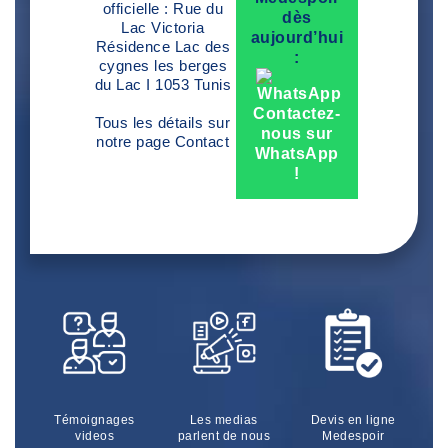
officielle : Rue du
dès
Lac Victoria
aujourd’hui
Résidence Lac des
:
cygnes les berges
du Lac I 1053 Tunis
Contactez-
Tous les détails sur
nous sur
notre page
Contact
WhatsApp
!
Témoignages
Les medias
Devis en ligne
videos
parlent de nous
Medespoir