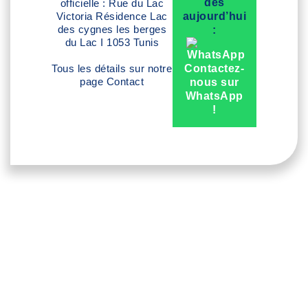
dès
officielle : Rue du Lac
Victoria Résidence Lac
aujourd’hui
des cygnes les berges
:
du Lac I 1053 Tunis
Tous les détails sur notre
Contactez-
page
Contact
nous sur
WhatsApp
!
Témoignages
Les medias
Devis en ligne
videos
parlent de nous
Medespoir