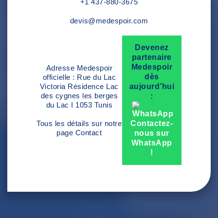
+1 437-880-3675
devis@medespoir.com
Devenez
partenaire
Medespoir
Adresse Medespoir
dès
officielle : Rue du Lac
Victoria Résidence Lac
aujourd’hui
des cygnes les berges
:
du Lac I 1053 Tunis
Tous les détails sur notre
Contactez-
page
Contact
nous sur
WhatsApp
!