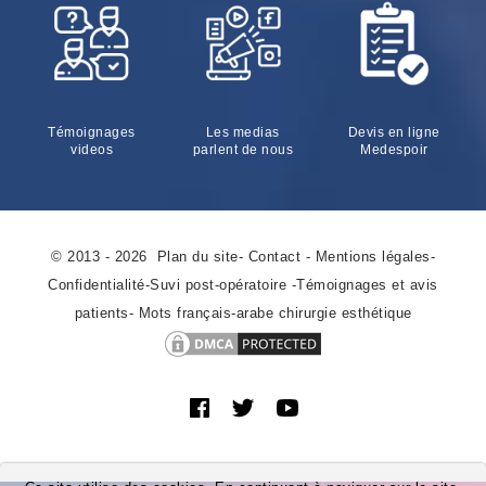
Témoignages
Les medias
Devis en ligne
videos
parlent de nous
Medespoir
© 2013 - 2026
Plan du site
-
Contact
-
Mentions légales
-
Confidentialité
-
Suvi post-opératoire
-
Témoignages et avis
patients
-
Mots français-arabe chirurgie esthétique