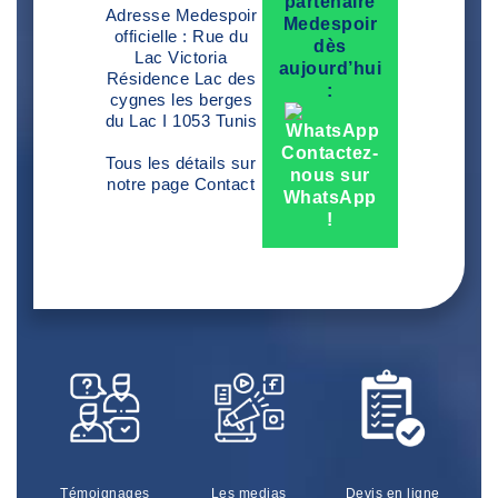
partenaire
Adresse Medespoir
Medespoir
officielle : Rue du
dès
Lac Victoria
aujourd’hui
Résidence Lac des
:
cygnes les berges
du Lac I 1053 Tunis
Contactez-
Tous les détails sur
nous sur
notre page
Contact
WhatsApp
!
Témoignages
Les medias
Devis en ligne