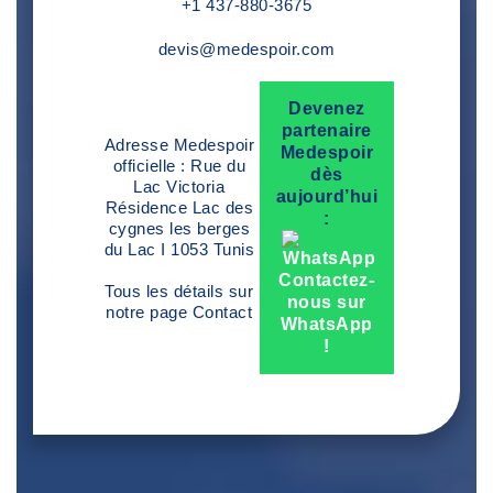
+1 437-880-3675
devis@medespoir.com
Devenez
partenaire
Adresse Medespoir
Medespoir
officielle : Rue du
dès
Lac Victoria
aujourd’hui
Résidence Lac des
:
cygnes les berges
du Lac I 1053 Tunis
Contactez-
Tous les détails sur
nous sur
notre page
Contact
WhatsApp
!