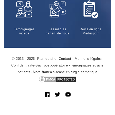
Témoignages
Les medias
Devis en ligne
videos
parlent de nous
Medespoir
© 2013 - 2026
Plan du site
-
Contact
-
Mentions légales
-
Confidentialité
-
Suvi post-opératoire
-
Témoignages et avis
patients
-
Mots français-arabe chirurgie esthétique