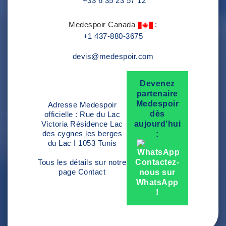
+33 6 35 23 57 12
Medespoir Canada
:
+1 437-880-3675
devis@medespoir.com
Devenez
partenaire
Medespoir
Adresse Medespoir
dès
officielle : Rue du Lac
Victoria Résidence Lac
aujourd’hui
des cygnes les berges
:
du Lac I 1053 Tunis
Tous les détails sur notre
Contactez-
page
Contact
nous sur
WhatsApp
!