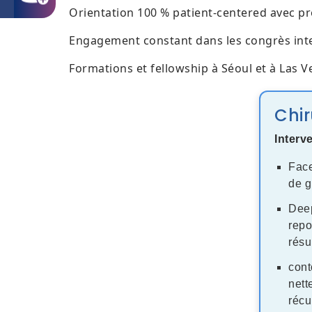
Orientation 100 % patient-centered avec pro
Engagement constant dans les congrès inte
Formations et fellowship à Séoul et à Las V
Chir
Interv
Face
de g
Deep
repo
résu
cont
nett
récu