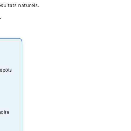
sultats naturels.
.
dépôts
hoire