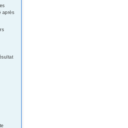
des
é après
rs
sultat
te