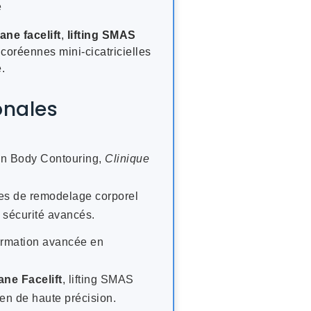
e
ane facelift
,
lifting SMAS
coréennes mini-cicatricielles
.
onales
n Body Contouring,
Clinique
ues de remodelage corporel
e sécurité avancés.
mation avancée en
ne Facelift
, lifting SMAS
en de haute précision.