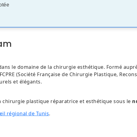
ptée
Gam
dans le domaine de la chirurgie esthétique. Formé aupr
PRE (Société Française de Chirurgie Plastique, Reconstruc
urels et élégants.
 chirurgie plastique réparatrice et esthétique sous le
n
eil régional de Tunis
.