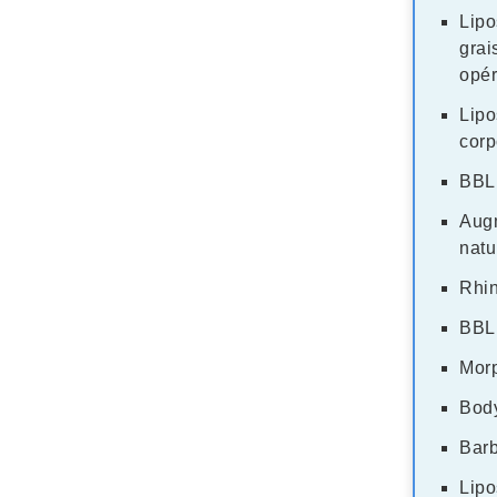
Lipo
grai
opér
Lipo
corp
BBL 
Augm
natu
Rhin
BBL 
Morp
Body
Barb
Lipo