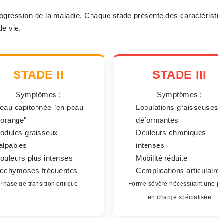
ression de la maladie. Chaque stade présente des caractéristiq
de vie.
STADE II
STADE III
Symptômes :
Symptômes :
eau capitonnée "en peau
Lobulations graisseuse
'orange"
déformantes
odules graisseux
Douleurs chroniques
alpables
intenses
ouleurs plus intenses
Mobilité réduite
cchymoses fréquentes
Complications articulair
Phase de transition critique
Forme sévère nécessitant une 
en charge spécialisée