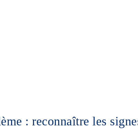
Forfaits prix Tunisie TTC
Turquie
A propos
Devis
e : reconnaître les signe