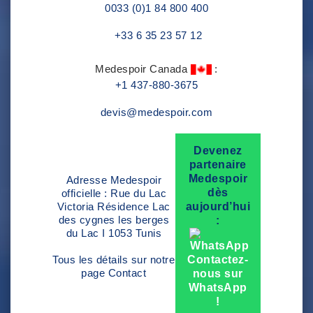
0033 (0)1 84 800 400
+33 6 35 23 57 12
Medespoir Canada
:
+1 437-880-3675
devis@medespoir.com
Devenez
partenaire
Medespoir
Adresse Medespoir
dès
officielle : Rue du Lac
Victoria Résidence Lac
aujourd’hui
des cygnes les berges
:
du Lac I 1053 Tunis
Tous les détails sur notre
Contactez-
page
Contact
nous sur
WhatsApp
!