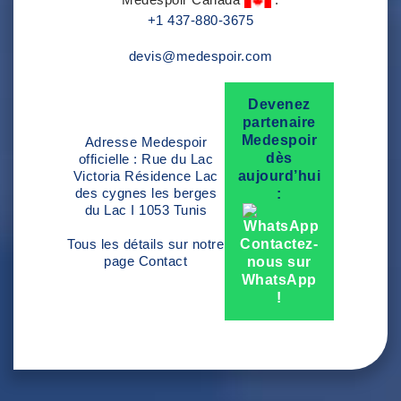
+1 437-880-3675
devis@medespoir.com
Devenez
partenaire
Medespoir
Adresse Medespoir
dès
officielle : Rue du Lac
Victoria Résidence Lac
aujourd’hui
des cygnes les berges
:
du Lac I 1053 Tunis
Tous les détails sur notre
Contactez-
page
Contact
nous sur
WhatsApp
!