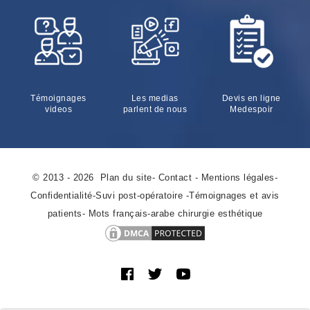
Témoignages
Les medias
Devis en ligne
videos
parlent de nous
Medespoir
© 2013 - 2026
Plan du site
-
Contact
-
Mentions légales
-
Confidentialité
-
Suvi post-opératoire
-
Témoignages et avis
patients
-
Mots français-arabe chirurgie esthétique