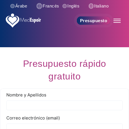
Árabe
Francés
Inglés
Italiano
Presupuesto
Presupuesto rápido
gratuito