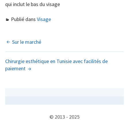
qui inclut le bas du visage
Publié dans
Visage
NAVIGATION
Sur le marché
DES
Chirurgie esthétique en Tunisie avec facilités de
ARTICLES
paiement
COLONNE
LATÉRALE
SUBSIDIAIRE
CONTENU
© 2013 - 2025
DU