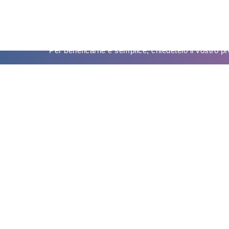
PREVENTIVO GRATUITO ON
Per beneficarne è semplice, chiedetelo il vostro pr
Spettacolo Gratuito