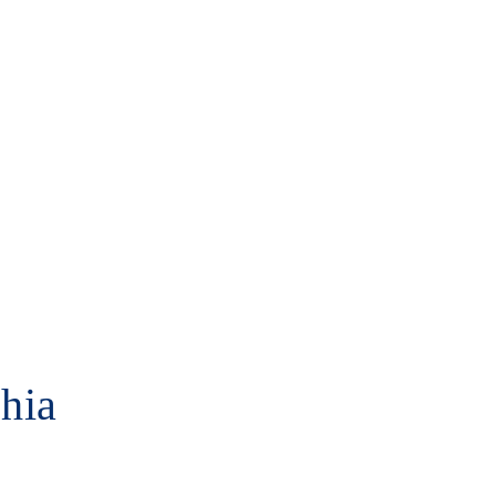
-inclusive
Chirurgia estetica Turchia
I nostri migliori 
hia