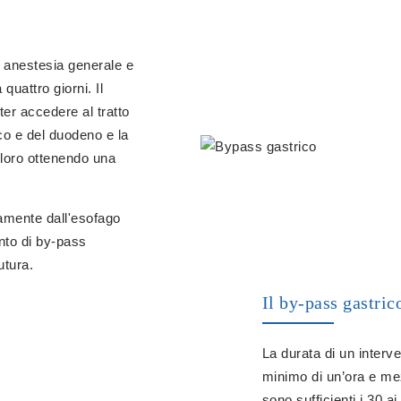
n anestesia generale e
quattro giorni. Il
ter accedere al tratto
co e del duodeno e la
a loro ottenendo una
tamente dall'esofago
ento di by-pass
utura.
Il by-pass gastric
La durata di un inter
minimo di un’ora e me
sono sufficienti i 30 a