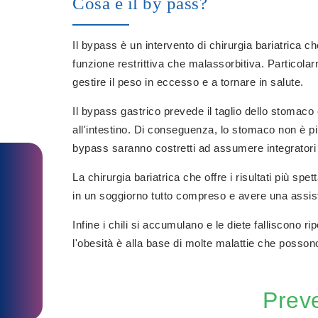
Cosa è il by pass?
Il bypass è un intervento di chirurgia bariatrica c
funzione restrittiva che malassorbitiva. Particolar
gestire il peso in eccesso e a tornare in salute.
Il bypass gastrico prevede il taglio dello stomaco
all'intestino. Di conseguenza, lo stomaco non è più 
bypass saranno costretti ad assumere integratori al
La chirurgia bariatrica che offre i risultati più s
in un soggiorno tutto compreso e avere una assi
Infine i chili si accumulano e le diete falliscono 
l'obesità è alla base di molte malattie che possono
Preve