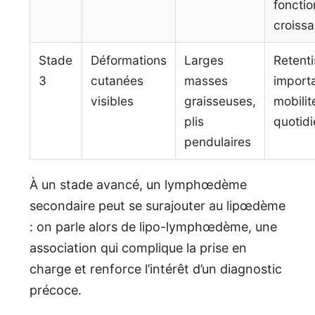
fonctio
croissa
Stade
Déformations
Larges
Retent
3
cutanées
masses
importa
visibles
graisseuses,
mobilit
plis
quotid
pendulaires
À un stade avancé, un lymphœdème
secondaire peut se surajouter au lipœdème
: on parle alors de lipo-lymphœdème, une
association qui complique la prise en
charge et renforce l’intérêt d’un diagnostic
précoce.