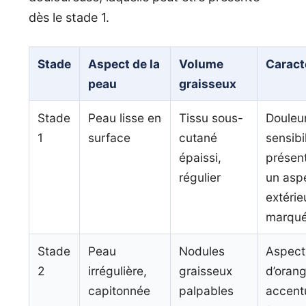
dès le stade 1.
Stade
Aspect de la
Volume
Caract
peau
graisseux
Stade
Peau lisse en
Tissu sous-
Douleur
1
surface
cutané
sensibi
épaissi,
présen
régulier
un asp
extérie
marqu
Stade
Peau
Nodules
Aspect
2
irrégulière,
graisseux
d’orang
capitonnée
palpables
accent