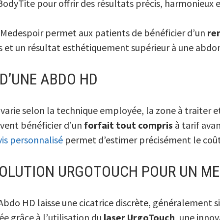
 BodyTite pour offrir des résultats précis, harmonieu
 Medespoir permet aux patients de bénéficier d’un
re
es et un résultat esthétiquement supérieur à une abdo
 D’UNE ABDO HD
varie selon la technique employée, la zone à traiter et
uvent bénéficier d’un
forfait tout compris
à tarif ava
is personnalisé
permet d’estimer précisément le coût 
 SOLUTION URGOTOUCH POUR UN ME
Abdo HD laisse une cicatrice discrète, généralement s
ée grâce à l’utilisation du
laser UrgoTouch
, une innov