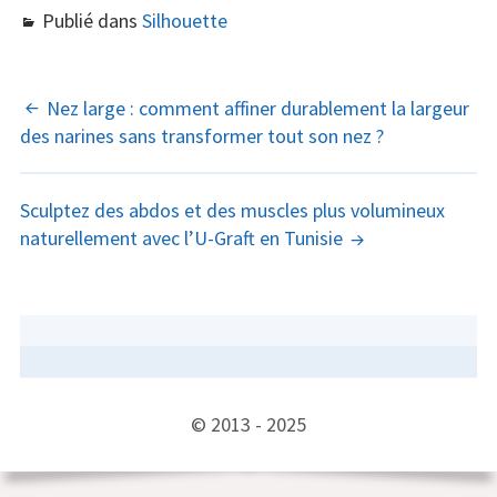
Publié dans
Silhouette
NAVIGATION
Nez large : comment affiner durablement la largeur
des narines sans transformer tout son nez ?
DES
ARTICLES
Sculptez des abdos et des muscles plus volumineux
naturellement avec l’U-Graft en Tunisie
COLONNE
LATÉRALE
SUBSIDIAIRE
CONTENU
© 2013 - 2025
DU