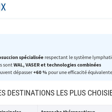
IX
osuccion spécialisée
respectant le système lymphat
es sont
WAL, VASER et technologies combinées
peuvent dépasser
+60 %
pour une efficacité équivalent
S DESTINATIONS LES PLUS CHOISI
rincipales
Approche thérapeutique