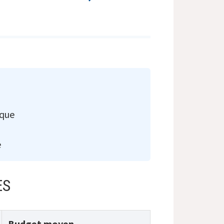
ique
e
ES
Budget moyen