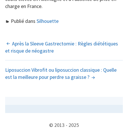
charge en France.
Publié dans
Silhouette
NAVIGATION
Après la Sleeve Gastrectomie : Règles diététiques
et risque de néogastre
DES
ARTICLES
Liposuccion Vibrofit ou liposuccion classique : Quelle
est la meilleure pour perdre sa graisse ?
COLONNE
LATÉRALE
SUBSIDIAIRE
CONTENU
© 2013 - 2025